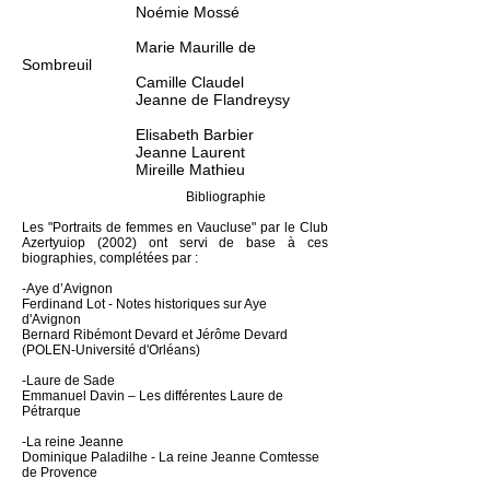
Noémie Mossé
Marie Maurille de
Sombreuil
Camille Claudel
Jeanne de Flandreysy
Elisabeth Barbier
Jeanne Laurent
Mireille Mathieu
Bibliographie
Les "Portraits de femmes en Vaucluse" par le Club
Azertyuiop (2002) ont servi de base à ces
biographies, complétées par :
-Aye d’Avignon
Ferdinand Lot - Notes historiques sur Aye
d'Avignon
Bernard Ribémont Devard et Jérôme Devard
(POLEN-Université d'Orléans)
-Laure de Sade
Emmanuel Davin – Les différentes Laure de
Pétrarque
-La reine Jeanne
Dominique
Paladilhe
- La reine Jeanne Comtesse
de Provence