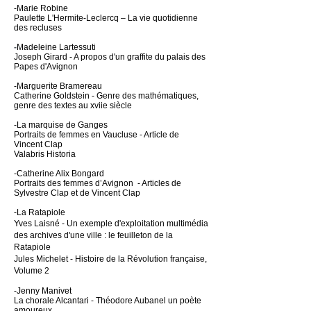
-Marie Robine
Paulette L'Hermite-Leclercq – La vie quotidienne
des recluses
-
Madeleine Lartessuti
Joseph Girard - A propos d'un graffite du palais des
Papes d'Avignon
-Marguerite Bramereau
Catherine Goldstein - Genre des mathématiques,
genre des textes au xviie siècle
-La marquise de Ganges
Portraits de femmes en Vaucluse - Article de
Vincent Clap
Valabris Historia
-Catherine Alix Bongard
Portraits des femmes d’Avignon - Articles de
Sylvestre Clap et de Vincent Clap
-La Ratapiole
Yves Laisné
- Un exemple d'exploitation multimédia
des archives d'une ville : le feuilleton de la
Ratapiole
Jules Michelet - Histoire de la Révolution française,
Volume 2
-Jenny Manivet
La chorale Alcantari - Théodore Aubanel un poète
amoureux