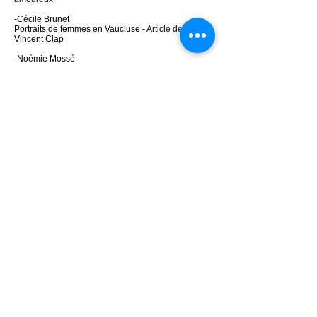
-Cécile Brunet
Portraits de femmes en Vaucluse - Article de
Vincent Clap
-Noémie Mossé
Bulletin L’écho des Carrières de l’Association
culturelle des Juifs du Pape
-Marie Maurille de Sombreuil
Jacques Hillairet
-
Dictionnaire historique des rues
de Paris
-Camille Claudel
Charlène Vince - Camille Claudel : la sculpture,
son lien toxique avec Rodin, la folie
-Jeanne de Flandreyzy
Portraits femmes en Vaucluse – article de Sabine
Barnicaut
Christophe Poupault - Jeanne de Flandreysy, le
palais du Roure, la Provence et l'Italie fasciste.
-Elisabeth Barbier
Portraits de femmes en Vaucluse - Article de Serge
Roux
-Jeanne Laurent
Article Wikipédia
-Mireille Mathieu
Article Wikipedia