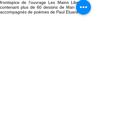
frontispice de l’ouvrage Les Mains Libres,
contenant plus de 60 dessins de Man Ray
accompagnés de poèmes de Paul Eluard.
Le Musée Angladon – Collection Jacques
Doucet prépare une exposition qui met en
lumière, à travers une centaine de
peintures, dessins, rayogrammes et autres
créations expérimentales, le versant moins
connu de Man Ray, son « œuvre inventée
».
<
Anecdote 2