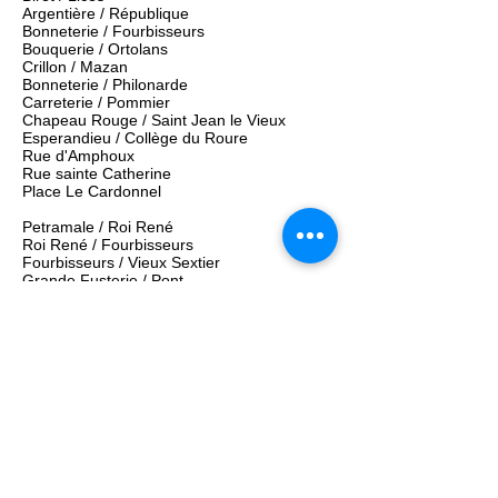
Argentière / République
Bonneterie / Fourbisseurs
Bouquerie / Ortolans
​Crillon / Mazan
Bonneterie / Philonarde
Carreterie / Pommier
Chapeau Rouge / Saint Jean le Vieux
Esperandieu / Collège du Roure
​Rue d'Amphoux
Rue sainte Catherine
Place Le Cardonnel
Petramale / Roi René
Roi René / Fourbisseurs
Fourbisseurs / Vieux Sextier
Grande Fusterie / Pont
Infirmières / Sureau
Laboureur / Trois Faucons
​Marchands / Bancasse
Balance / Pente Rapide
Philonarde / Teinturiers
Pignotte / Petit saint Jean
Portail Matheron / Paul Saïn
Trois Colombes / Trois Pilats
Joseph Vernet / Horace Vernet
Statues en façade d’église : 11