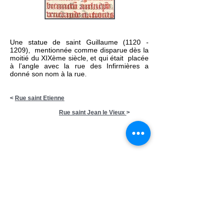
Une statue de saint Guillaume
(1120 -
1209)
, mentionnée comme disparue dès la
moitié du XIXème siècle, et qui était placée
à l’angle avec la rue des Infirmières a
donné son nom à la rue.
<
Rue saint Etienne
Rue saint Jean le Vieux
>
Ecrivez-nous:
contact
@avignoncitemillenaire.com
Mentions légales
©
2019 Association Avignon Cité
Millénaire (ex la cité mariale) Association laïque à but
non lucratif
dédiée à la préservation et mise en valeur du
patrimoine d'Avignon - N° Immatriculation RNA :
W842007266 - Code APE : 94.99 Z - N°SIRET : 839
258092 00031