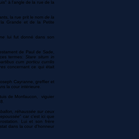
is" à l'angle de la rue de la
nts, la rue prit le nom
de la
 la Grande et de la Petite
nne
lui fut donné dans son
testament de Paul de Sade,
 ces termes:
Stare situm in
rtibus cum porticu currilis
vres
concernant ce qui était
oseph Cayranne, greffier et
ns la cour intérieure.
rtuis de Monfaucon, viguier
28.
 ballon, réhaussée sur ceux
 repoussée
" car
c'est ici que
ostation. Lui et son frère
tat dans la cour d'honneur