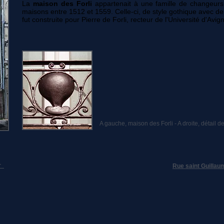
La
maison des Forli
appartenait à une famille de changeur
maisons entre
1512
et
1559
. Celle-ci, de style gothique avec d
fut construite pour Pierre de Forli, recteur de l'Université d'Avig
A gauche, maison des Forli - A droite, détail d
er
Rue saint Guillau