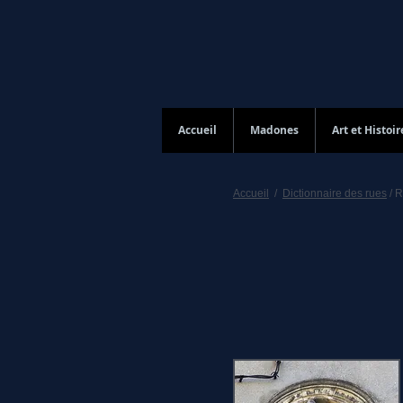
Accueil
Madones
Art et Histoir
Accueil
/
Dictionnaire des rues
/ R