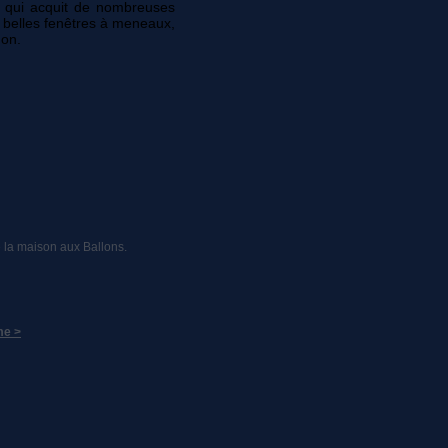
s qui acquit de nombreuses
e belles fenêtres à meneaux,
non.
e la maison aux Ballons.
me >