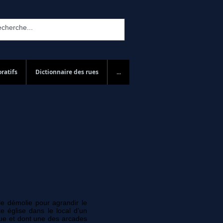
ratifs
Dictionnaire des rues
...
e démolie pour agrandir le
te église dans le local d’un
 rue et dont une des arcades