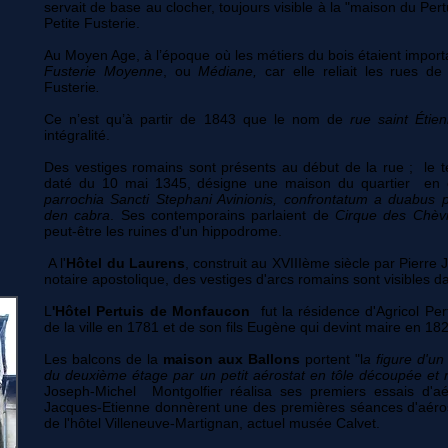
servait de base au clocher, toujours visible à la "maison du Pertu
Petite Fusterie.
Au Moyen Age, à l’époque où les métiers du bois étaient importa
Fusterie Moyenne
, ou
Médiane,
car elle reliait les rues de
Fusterie
.
Ce n’est qu’à partir de 1843 que le nom de
rue saint Étie
intégralité.
Des vestiges romains sont présents au début de la rue ; le 
daté du 10 mai 1345, désigne une maison du quartier en
parrochia Sancti Stephani Avinionis, confrontatum a duabus pa
den cabra
. Ses contemporains parlaient de
Cirque des Chè
peut-être les ruines d'un hippodrome.
A l'
Hôtel du Laurens
, construit au
XVIIIème siècle
par Pierre J
notaire apostolique, des vestiges d'arcs romains sont visibles da
L
'Hôtel Pertuis de Monfaucon
fut la résidence d'Agricol Pe
de la ville en
1781
et de son fils Eugène qui devint maire en 18
Les balcons de la
maison aux Ballons
portent "l
a figure d'un
du deuxième étage par un petit aérostat en tôle découpée et
Joseph-Michel
Montgolfier
réalisa ses premiers essais d'aér
Jacques-Etienne donnèrent une des premières séances d'aéros
de l'
hôtel
Villeneuve-Martignan, actuel
musée Calvet.