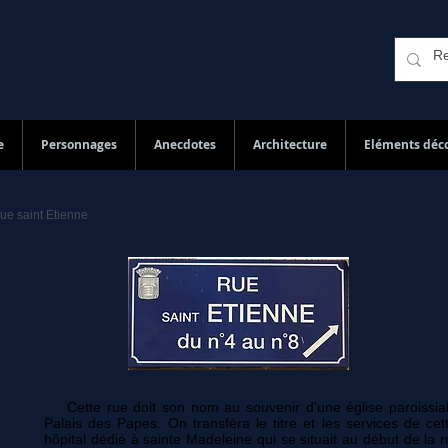
e
Personnages
Anecdotes
Architecture
Eléments déco
ue saint Etienne
Cette rue doit son nom au souvenir d'une église paroissial
Palais des Papes. On transféra le titre et les services de cet
hôpital dédié à sainte Madeleine qui se situait au début de la