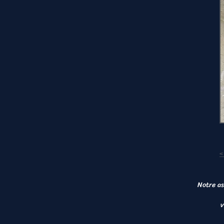
<
Notre as
v