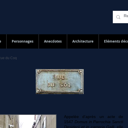
e
Personnages
Anecdotes
Architecture
Eléments déco
Rue du Coq
Appelée d’après un acte de
1547
Domus in Parrochia Sancti
Desiderii et in carreria Galli
, elle