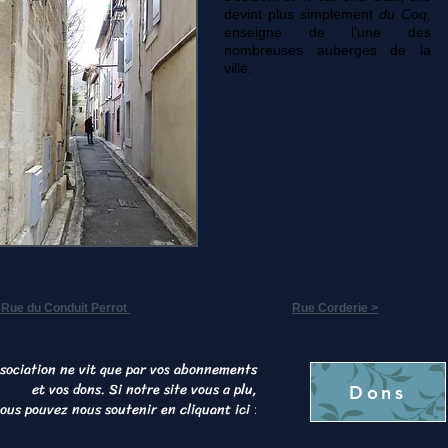
devint plus simplement
du Coq,
enseigne de l’une des
nombreuses auberges de la
ville.
 Rue du Conduit Perrot
Rue Corderie >
sociation ne vit que par vos abonnements
et vos dons. Si notre site vous a plu,
Dons
ous pouvez nous soutenir en cliquant ici
: