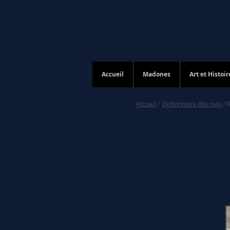
Accueil
Madones
Art et Histoir
Accueil
/
Dictionnaire des rues
/ 