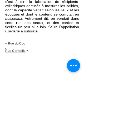
c'est à dire la fabrication de récipients
cylindriques destinés à mesurer les solides,
dont la capacité variait selon les lieux et les
époques et dont le contenu se comptait en
boisseaux
. Autrement dit, on vendait dans
cette rue des seaux, et des cordes et
ficelles un peu plus loin. Seule l'appellation
Corderie
a subsisté.
<
Rue du Coq
Rue Corneille
>
Ecrivez-nous:
contact
@avignoncitemillenaire.com
Mentions légales
©
2019 Association Avignon Cité
Millénaire (ex la cité mariale) Association laïque à but
non lucratif
dédiée à la préservation et mise en valeur du
patrimoine d'Avignon - N° Immatriculation RNA :
W842007266 - Code APE : 94.99 Z - N°SIRET : 839
258092 00031
Notre association ne vit que par vos abonnements et
vos dons. Si notre site vous a plu,