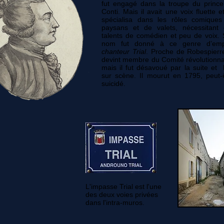
fut engagé dans la troupe du princ
Conti. Mais il avait une voix fluette e
spécialisa dans les rôles comique
paysans et de valets, nécessitant
talents de comédien et peu de voix.
nom fut donné à ce genre d’empl
chanteur Trial
. Proche de
Robespierr
devint membre du
Comité révolutionna
mais il fut désavoué par la suite et
sur scène. Il mourut en 1795, peut-
suicidé.
L'impasse Trial est l'une
des deux voies privées
dans l'intra-muros.