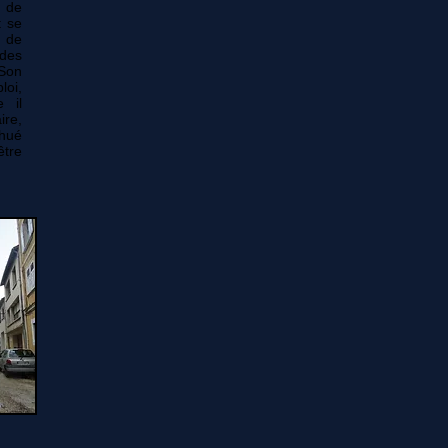
e de
t se
s de
 des
 Son
oi,
e
il
ire
,
 hué
être