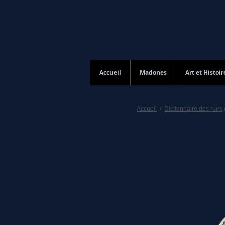
Accueil
Madones
Art et Histoir
Accueil
/
Dictionnaire des rues