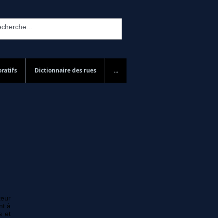
ratifs
Dictionnaire des rues
...
teur
nt à
s et