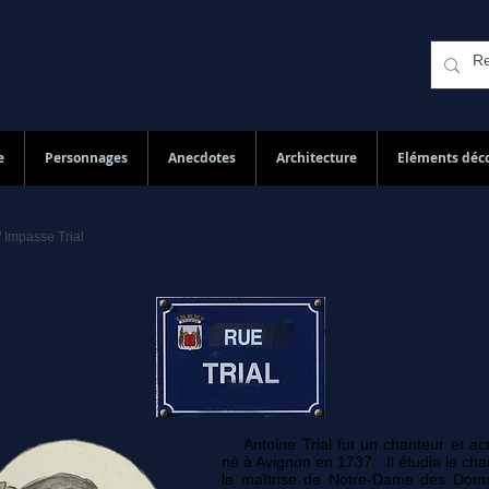
e
Personnages
Anecdotes
Architecture
Eléments déco
/ Impasse Trial
Antoine Trial fut un
chanteur
et
ac
né à
Avignon
en
1737
. Il étudia le cha
la maîtrise de Notre-Dame des Dom