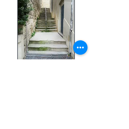
<
Rue Vice-Légat
Rue de la Vieille Poste >
Ecrivez-nous:
contact
@avignoncitemillenaire.com
Mentions légales
©
2019 Association Avignon Cité
Millénaire (ex la cité mariale) Association laïque à but
non lucratif
dédiée à la préservation et mise en valeur du
patrimoine d'Avignon - N° Immatriculation RNA :
W842007266 - Code APE : 94.99 Z - N°SIRET : 839
258092 00031