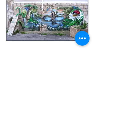
<
Rue de la Sorguette
Rue de la Tarasque
>
Ecrivez-nous:
contact
@avignoncitemillenaire.com
Mentions légales
©
2019 Association Avignon Cité
Millénaire (ex la cité mariale) Association laïque à but
non lucratif
dédiée à la préservation et mise en valeur du
patrimoine d'Avignon - N° Immatriculation RNA :
W842007266 - Code APE : 94.99 Z - N°SIRET : 839
258092 00031
Notre association ne vit que par vos abonnements et