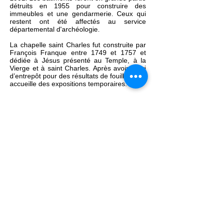
détruits en 1955 pour construire des
immeubles et une gendarmerie. Ceux qui
restent ont été affectés au service
départemental d'archéologie.
La chapelle saint Charles fut construite par
François Franque
entre 1749 et 1757 et
dédiée à Jésus présenté au Temple, à la
Vierge et à saint Charles. Après avoir servi
d’entrepôt pour des résultats de fouilles, elle
accueille des expositions temporaires.
<
Rue saint Bernard
Rue saint Christophe
>
Ecrivez-nous:
contact
@avignoncitemillenaire.com
Mentions légales
©
2019 Association Avignon Cité
Millénaire (ex la cité mariale) Association laïque à but
non lucratif
dédiée à la préservation et mise en valeur du
patrimoine d'Avignon - N° Immatriculation RNA :
W842007266 - Code APE : 94.99 Z - N°SIRET : 839
258092 00031