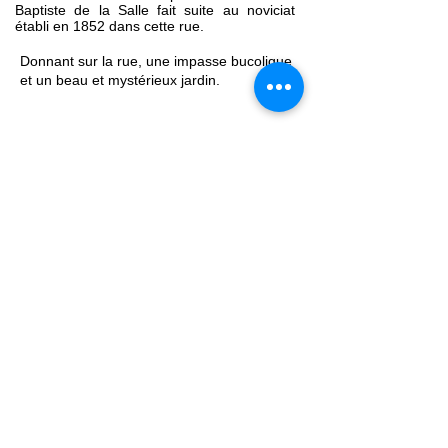
Baptiste de la Salle fait suite au noviciat
établi en 1852 dans cette rue.
Donnant sur la rue, une impasse bucolique
et un beau et mystérieux jardin.
<
Rue du
Muguet
Rue de l'Observance
>
Ecrivez-nous:
contact
@avignoncitemillenaire.com
Mentions légales
©
2019 Association Avignon Cité
Millénaire (ex la cité mariale) Association laïque à but
non lucratif
dédiée à la préservation et mise en valeur du
patrimoine d'Avignon - N° Immatriculation RNA :
W842007266 - Code APE : 94.99 Z - N°SIRET : 839
258092 00031
Notre association ne vit que par vos abonnements et
vos dons. Si notre site vous a plu,
vous pouvez nous soutenir en cliquant ici
: