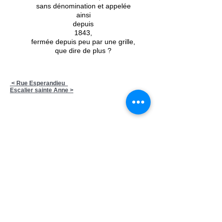
sans dénomination et appelée
ainsi
depuis
1843,
fermée depuis peu par une grille,
que dire de plus ?
< Rue Esperandieu
Escalier sainte Anne >
Ecrivez-nous:
contact
@avignoncitemillenaire.com
Mentions légales
©
2019 Association Avignon Cité
Millénaire (ex la cité mariale) Association laïque à but
non lucratif
dédiée à la préservation et mise en valeur du
patrimoine d'Avignon - N° Immatriculation RNA :
W842007266 - Code APE : 94.99 Z - N°SIRET : 839
258092 00031
Notre association ne vit que par vos abonnements et
vos dons. Si notre site vous a plu,
vous pouvez nous soutenir en cliquant ici
: