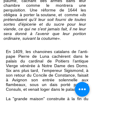
paume, cachant des armes dans leur
chambre comme le montrera une
perquisition. Une réforme de 1644 les
obligea à porter la soutane, et comme «
ils
prétendaient qu'il leur soit fourni de toutes
sortes d'épicerie et du sucre pour leur
viande, ce qui ne s'est jamais fait, il ne leur
sera donné à l‘avenir que leur portion
ordinaire, suivant la coutume
».
En 1409, les chanoines catalans de l’anti-
pape Pierre de Luna cachèrent dans le
palais du cardinal de Poitiers l’antique
Vierge vénérée à Notre Dame des Doms.
Six ans plus tard, l’empereur Sigismond, à
son retour du Concile de Constance, faisait
à Avignon son entrée solennelle aux
flambeaux, sous un dais porté par les
Consuls, et venait loger dans le palais.
La "grande maison" construite à la fin du
XVème siècle par Pierre de Baroncelli,
devenue "
Palais du Roure
" a été
récemment rénovée, avec au-dessus du
portail le décor de feuilles de chêne
entourant l'écu des Baroncelli.