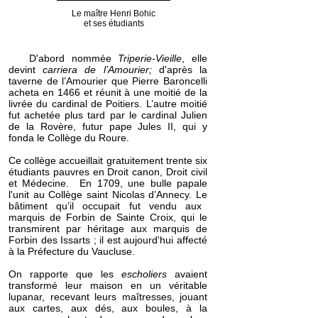
Le maître Henri Bohic
et ses étudiants
D'abord nommée
Triperie-Vieille
, elle
devint
carriera de l’Amourier;
d'après la
taverne de l’Amourier que Pierre Baroncelli
acheta en 1466 et réunit à une moitié de la
livrée du cardinal de Poitiers.
L’autre moitié
fut achetée plus tard par le cardinal Julien
de la Rovère, futur pape Jules II, qui y
fonda le Collège du Roure.
Ce collège
accueillait gratuitement trente six
étudiants pauvres en Droit canon, Droit civil
et Médecine. En 1709, une bulle papale
l'unit au
Collège saint Nicolas d’Annecy. Le
bâtiment qu’il occupait fut vendu aux
marquis de Forbin de Sainte Croix, qui le
transmirent par héritage aux marquis de
Forbin des Issarts ; il est aujourd'hui affecté
à la Préfecture du Vaucluse.
On rapporte que les
escholiers
avaient
transformé
leur maison en un véritable
lupanar, recevant leurs maîtresses, jouant
aux cartes, aux dés, aux boules, à la