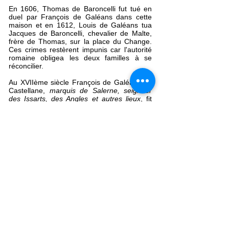
En 1606, Thomas de Baroncelli fut tué en
duel par François de Galéans dans cette
maison et en 1612, Louis de Galéans tua
Jacques de Baroncelli, chevalier de Malte,
frère de Thomas, sur la place du Change.
Ces crimes restèrent impunis car l'autorité
romaine obligea les deux familles à se
réconcilier.
Au XVIIème siècle François de Galéans de
Castellane,
marquis de Salerne, seigneur
des Issarts, des Angles et autres lieux
, fit
rebâtir l'hôtel sur des plans de Pierre II
Mignard. Nouveau remaniement au début
du XVIIIème siècle par Jean Péru. L'Hôtel
devint de Forbin-Janson par mariage, puis
fut occupé par l'administration des
télégraphes en 1857. Réhabilité, il est
actuellement une superbe demeure privée.
< Rue Bernheim
Lyon
Rue
Noël Antoine Biret >