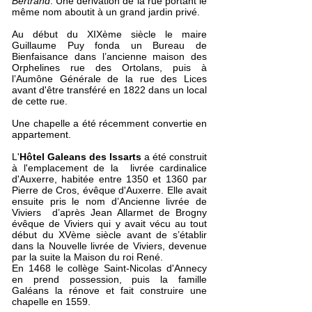
Bertrand
. Une dérivation de la rue portant le
même nom aboutit à un grand jardin privé.
Au début du XIXème siècle le maire
Guillaume Puy fonda un Bureau de
Bienfaisance dans l’ancienne maison des
Orphelines rue des Ortolans, puis à
l’Aumône Générale de la rue des Lices
avant d'être transféré en 1822 dans un local
de cette rue.
Une chapelle a été récemment convertie en
appartement.
L'
Hôtel Galeans des Issarts
a été construit
à l'emplacement de la livrée cardinalice
d'Auxerre, habitée entre 1350 et 1360 par
Pierre de Cros
,
évêque d'Auxerre
. Elle avait
ensuite pris le nom d’Ancienne livrée de
Viviers d’après
Jean Allarmet de Brogny
évêque de Viviers
qui y avait vécu au tout
début du XVème siècle avant de s’établir
dans la Nouvelle livrée de Viviers, devenue
par la suite la Maison du roi René.
En 1468 le
collège Saint-Nicolas d'Annecy
en prend possession, puis la famille
Galéans la rénove et fait construire une
chapelle en 1559.