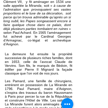
Clément VII, y fit aménager en 1534 une
salle appelée
la Miranda
, soit «
à cause de
l’admiration que provoquaient ses vastes
proportions et le luxe de sa décoration, soit
parce qu’on trouva admirable qu’après un si
long oubli, les Papes songeassent encore à
faire quelque chose dans ce palais, dont
déjà plusieurs parties tombaient en ruines
»
selon Paul Achard. En 1565 l’aménagement
fut achevé par le Cardinal Georges
d’Armagnac, co-légat et archevêque
d’Avignon.
La demeure fut ensuite la propriété
successive de plusieurs riches familles, dont
en 1653, celle de l’avocat Claude de
Vervins. Son fils, le marquis de Bédoin, fit
édifier par Pierre II Mignard la façade
classique que l’on voit de nos jours.
Les Pamard, une famille de chirurgiens,
entrèrent en possession de La Mirande en
1796. Paul Pamard, maire d’Avignon,
s’inspira des travaux du baron Haussmann
à Paris pour percer la rue de la République
et construire l’Hôtel de Ville.
Les salons de
La Mirande furent alors aménagés dans le