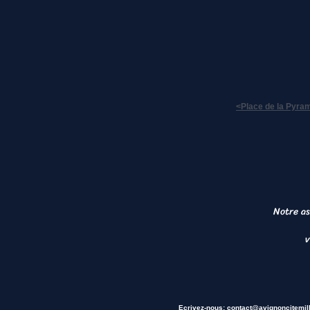
<Place de la Pyra
Notre as
v
Ecrivez-nous:
contact
@avignoncitemil