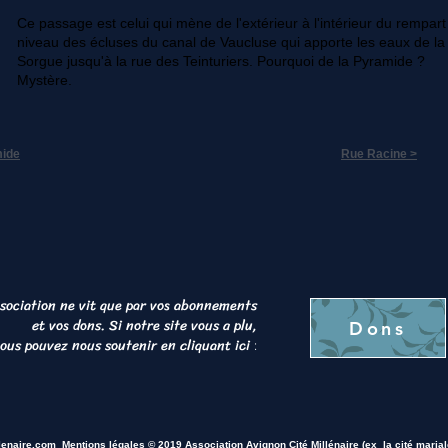
Ce passage est celui qui mène de l'extérieur à l'intérieur du rempart
niveau des écluses du canal de Vaucluse qui apporte les eaux de la
Sorgue jusqu'à la rue des Teinturiers. Pourquoi de la Pyramide ?
Mystère.
mide
Rue Racine >
sociation ne vit que par vos abonnements
et vos dons. Si notre site vous a plu,
Dons
ous pouvez nous soutenir en cliquant ici
:
lenaire.com
Mentions légales
©
2019 Association Avignon Cité Millénaire (ex la cité mariale