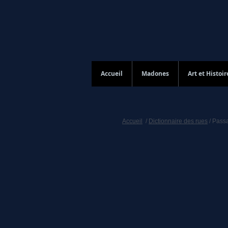
Accueil
Madones
Art et Histoir
Accueil
/
Dictionnaire des rues
/ Pass