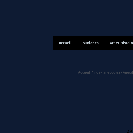
Accueil
Madones
Art et Histoir
Accueil
/
Index anecdotes /
Anecd