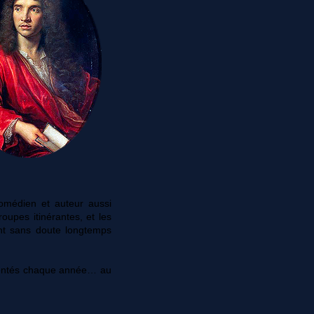
comédien et auteur aussi
oupes itinérantes, et les
nt sans doute longtemps
ésentés chaque année… au