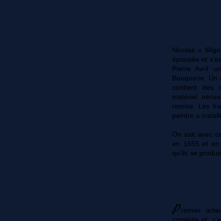
Nicolas « Mign
épousée et s’es
Pierre Avril 
Bouquerie. Un c
contient des c
matériel néces
remise. Les fr
peintre a instal
On sait avec ce
en 1655 et en 
qu’ils se produi
P
remier acte
comédie et s’es