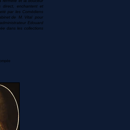
 fermeté et la douceur
s direct, enchantent et
heté par les Comédiens
abinet de M. Vital pour
administrateur Edouard
rée dans les collections
 Pompée