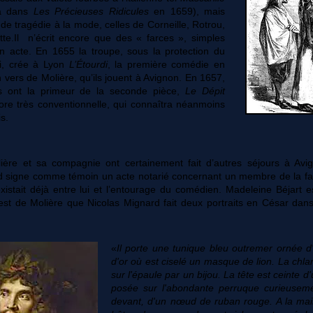
ra dans
Les Précieuses Ridicules
en 1659), mais
 de tragédie à la mode, celles de Corneille, Rotrou,
tte.Il n’écrit encore que des « farces », simples
 acte. En 1655 la troupe, sous la protection du
i, crée à Lyon
L’Étourdi
, la première comédie en
n vers de Molière, qu’ils jouent à Avignon. En 1657,
is ont la primeur de la seconde pièce,
Le Dépit
re très conventionnelle, qui connaîtra néanmoins
s.
ère et sa compagnie ont certainement fait d’autres séjours à Avi
d signe comme témoin un acte notarié concernant un membre de la fami
 existait déjà entre lui et l’entourage du comédien. Madeleine Béjart e
’est de Molière que Nicolas Mignard fait deux portraits en César da
«
Il porte une tunique bleu outremer ornée 
d'or où est ciselé un masque de lion. La chl
sur l'épaule par un bijou. La tête est ceinte 
posée sur l'abondante perruque curieusem
devant, d'un nœud de ruban rouge. A la main