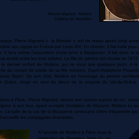
Nicolas Mignard - Molière
Château de Versailles
oque, Pierre Mignard « le Romain », est de retour après vingt an
îné son rappel en France par Louis XIV. En chemin, il fait halte pour
s. Il fera même l’acquisition d’une terre à Realpanier. Il fait donc la
e amitié entre les trois artistes. La fille du peintre est choisie en 167
 le dernier enfant de Molière, qui ne vivra que quelques jours. A la
tie du conseil de tutelle de sa fille mineure, Esprit-Madeleine Poquelin
ande Béjart. De son côté, Molière en hommage au peintre architec
de Grâce
, éloge en vers du décor de la coupole du Val-de-Grâce, 
t donc à Paris : Pierre Mignard, devant son succès auprès du roi, reno
ignon à son tour, ayant accepté l’invitation de Mazarin. Molière lui aus
s. La salle de la rue de la Bouquerie continuera d’être fréquentée p
d’accueillir les compagnies itinérantes.
A l’arrivée de Molière à Paris sous la
protection de Monsieur, frère du roi,