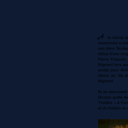
A
la même ép
renommée a entra
son frère Nicola
début d’une longu
Pierre Poquelin,
Mignard fera par
amitié pour Arm
Gloire du Val 
Mignard.
Ils se retrouven
Nicolas quitte Av
Théâtre » à Pari
et de théâtre et 