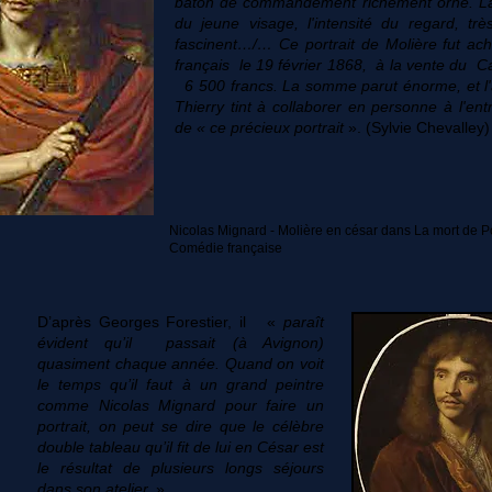
bâton de commandement richement orné. La
du jeune visage, l'intensité du regard, trè
fascinent…/… Ce portrait de Molière fut ac
français le 19 février 1868, à la vente du C
6 500 francs. La somme parut énorme, et l'
Thierry tint à collaborer en personne à l'ent
de « ce précieux portrait
». (Sylvie Chevalley)
Nicolas Mignard - Molière en césar dans La mort de
Comédie française
D’après Georges Forestier, il «
paraît
évident qu’il passait (à Avignon)
quasiment chaque année. Quand on voit
le temps qu’il faut à un grand peintre
comme Nicolas Mignard pour faire un
portrait, on peut se dire que le célèbre
double tableau qu’il fit de lui en César est
le résultat de plusieurs longs séjours
dans son atelier.
»