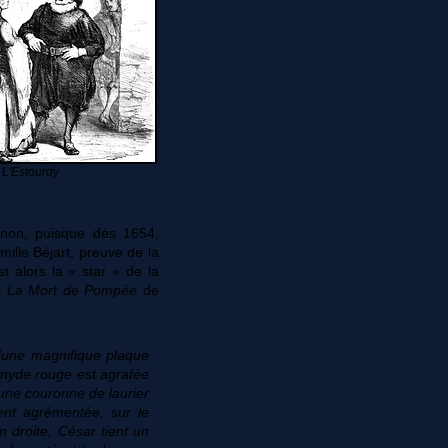
L'Estourdy
gnon, puisque dès 1654,
lle Béjart, preuve de la
st alors la « star » de la
ns
La Mort de Pompée
de
d'une magnifique plaque
amyde rouge est agrafée
d'une couronne de laurier
ent agrémentée, sur le
 droite, César tient un