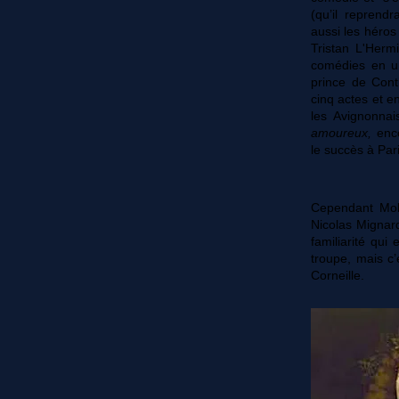
(qu’il reprend
aussi les héros
Tristan L'Hermi
comédies en un
prince de Cont
cinq actes et e
les Avignonna
amoureux,
enco
le succès à Pari
Cependant Moli
Nicolas Mignar
familiarité qui
troupe, mais c
Corneille.