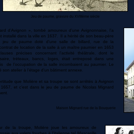
Jeu de paume, gravure du XVIIIème siècle
ard d’Avignon », tombé amoureux d’une Avignonnaise, l’a
t installé dans la ville en 1637. Il a hérité de son beau-père
un jeu de paume doté d’une salle de billard, rue de la
ontrat de location de la salle à un maître paumier en 1653
lauses précises concernant l’activité théâtrale, dont le
saire, tréteaux, bancs, loges, était entreposé dans une
ais de l’occupation de la salle incombaient au paumier. Le
lé son atelier à l’étage d’un bâtiment annexe.
rtitude que Molière et sa troupe se sont arrêtés à Avignon
1657, et c’est dans le jeu de paume de Nicolas Mignard
sent.
Maison Mignard rue de la Bouquerie
ur de la troupe, Molière joue les amoureux de
saie aux valets fourbes à l’italienne tel
Mascarille