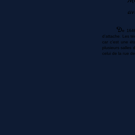
Mo
av
D
e 1646
d’attache. Les té
car c’est une é
plusieurs salles 
celui de la rue d