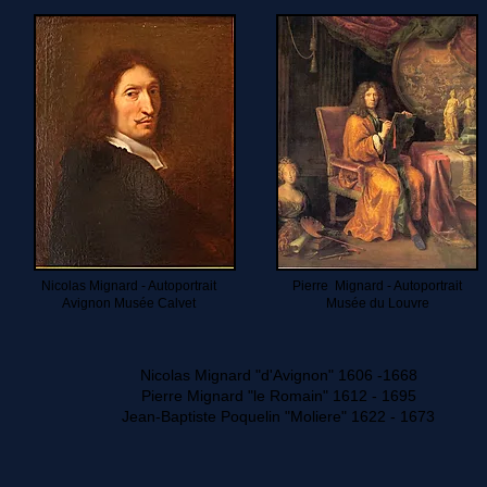
Nicolas Mignard - Autoportrait
Pierre Mignard - Autoportrait
Avignon Musée Calvet
Musée du Louvre
Nicolas Mignard "d'Avignon" 1606 -1668
Pierre Mignard "le Romain" 1612 - 1695
Jean-Baptiste Poquelin "Moliere" 1622 - 1673