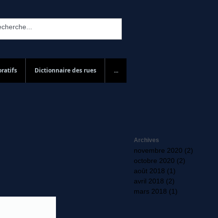
ratifs
Dictionnaire des rues
...
Archives
novembre 2020
(2)
2 posts
octobre 2020
(2)
2 posts
août 2018
(1)
1 post
avril 2018
(2)
2 posts
mars 2018
(1)
1 post