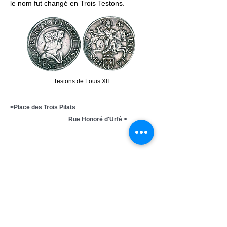
le nom fut changé en Trois Testons.
Testons de Louis XII
<Place
des Trois Pilats
Rue Honoré d'Urfé
>
Ecrivez-nous:
contact
@avignoncitemillenaire.com
Mentions légales
©
2019 Association Avignon Cité
Millénaire (ex la cité mariale) Association laïque à but
non lucratif
dédiée à la préservation et mise en valeur du
patrimoine d'Avignon - N° Immatriculation RNA :
W842007266 - Code APE : 94.99 Z - N°SIRET : 839
258092 00031
Notre association ne vit que par vos abonnements et