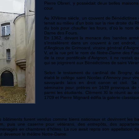
Pierre Obreri, y possédait deux belles maison
cour.
Au XIVème siècle, un couvent de Bénédictines 
tenait au milieu d’un bois sur la rive droite du 
du bois pour chauffer les fours, d’où le nom 
Dame des Fours.
En 1362, devant la menace des bandes armées
s'installèrent dans un couvent à cet endroit, 
d'Anglicus de Grimoard, vicaire général d'Avigno
V, et la rue prit le nom de
Notre-Dame des Fou
de la cour pontificale d'Avignon, il ne restait 
qui se joignirent aux Bénédictines de saint Véran
Selon le testament du cardinal de Brogny, da
établi le collège saint Nicolas d'Annecy pour vin
savoyards laïcs en droit canon et civil. Sa 
séminaire pour prêtres en 1639 provoqua de v
parmi les étudiants. Clément XI le réunit au c
1709 et Pierre Mignard édifia la galerie classiqu
es bâtiments furent vendus comme biens nationaux et devinrent les 
om, puis une caserne pour vétérans, des entrepôts, des apparteme
ménagés en chambres d'hôtes. La rue avait repris son appellation d
st devenue le théâtre Notre-Dame.