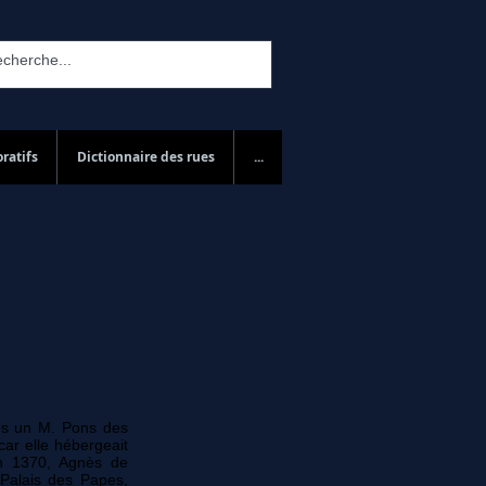
ratifs
Dictionnaire des rues
...
ès un M. Pons des
 car elle hébergeait
n 1370, Agnès de
 Palais des Papes,