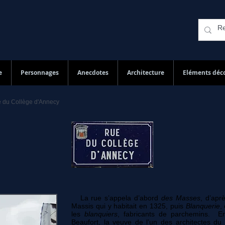
e
Personnages
Anecdotes
Architecture
Eléments déco
 du Collège d'Annecy
La rue s’appela d’abord
des Masses
, d’apr
Massis qui y habitait en 1325, puis
Blanquerie
,
les
blanquiers
, fabricants de parchemins. E
Beaufort, la veuve de l’un des architectes du