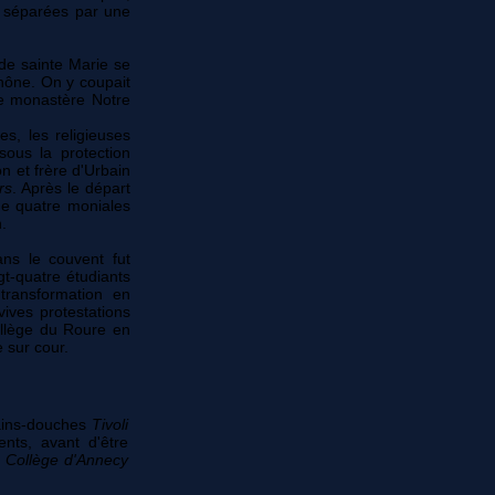
s séparées par une
de sainte Marie se
Rhône. On y coupait
de monastère Notre
, les religieuses
sous la protection
n et frère d'Urbain
rs
. Après le départ
que quatre moniales
.
ns le couvent fut
gt-quatre étudiants
transformation en
ives protestations
ollège du Roure en
e sur cour.
bains-douches
Tivoli
nts, avant d'être
e
Collège d'Annecy