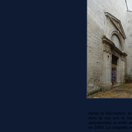
Après la Révolution, l
dont la rue prit le n
abandonnés et enfin a
en 1843. La chapelle e